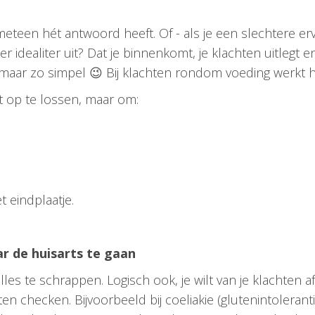
een hét antwoord heeft. Of - als je een slechtere ervar
er idealiter uit? Dat je binnenkomt, je klachten uitlegt
 maar zo simpel 😉 Bij klachten rondom voeding werkt h
ct op te lossen, maar om:
t eindplaatje.
r de huisarts te gaan
alles te schrappen. Logisch ook, je wilt van je klachten a
en checken. Bijvoorbeeld bij coeliakie (glutenintoleranti