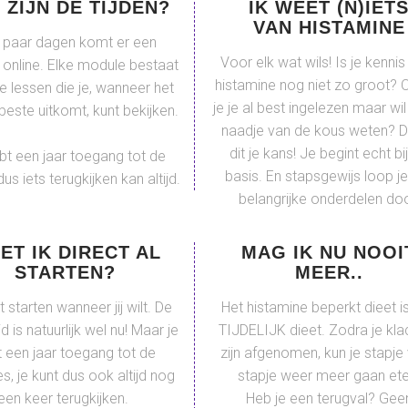
 ZIJN DE TIJDEN?
IK WEET (N)IET
VAN HISTAMINE
 paar dagen komt er een
Voor elk wat wils! Is je kennis
online. Elke module bestaat
histamine nog niet zo groot? 
te lessen die je, wanneer het
je je al best ingelezen maar wil
 beste uitkomt, kunt bekijken.
naadje van de kous weten? D
dit je kans! Je begint echt bi
bt een jaar toegang tot de
basis. En stapsgewijs loop je
dus iets terugkijken kan altijd.
belangrijke onderdelen doo
ET IK DIRECT AL
MAG IK NU NOOI
STARTEN?
MEER..
 starten wanneer jij wilt. De
Het histamine beperkt dieet i
jd is natuurlijk wel nu! Maar je
TIJDELIJK dieet. Zodra je kla
 een jaar toegang tot de
zijn afgenomen, kun je stapje
, je kunt dus ook altijd nog
stapje weer meer gaan ete
een keer terugkijken.
Heb je een terugval? Gee