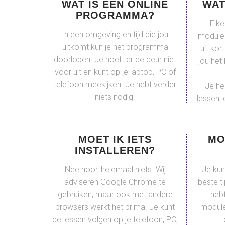
WAT IS EEN ONLINE
WAT
PROGRAMMA?
Elke
In een omgeving en tijd die jou
module 
uitkomt kun je het programma
uit kor
doorlopen. Je hoeft er de deur niet
jou het
voor uit en kunt op je laptop, PC of
telefoon meekijken. Je hebt verder
Je he
niets nodig.
lessen, 
MOET IK IETS
MO
INSTALLEREN?
Nee hoor, helemaal niets. Wij
Je kunt
adviseren Google Chrome te
beste ti
gebruiken, maar ook met andere
hebt
browsers werkt het prima. Je kunt
modules
de lessen volgen op je telefoon, PC,