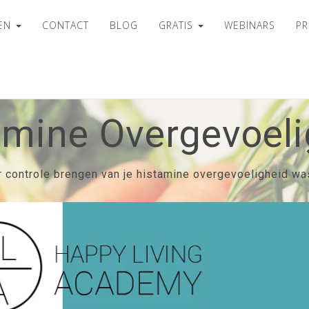
SEN
CONTACT
BLOG
GRATIS
WEBINARS
PR
amine Overgevoeli
r controle brengen van je histamine overgevoeligheid wa