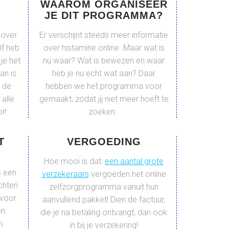
S
WAAROM ORGANISEER
JE DIT PROGRAMMA?
 over
Er verschijnt steeds meer informatie
Of heb
over histamine online. Maar wat is
 je het
nu waar? Wat is bewezen en waar
an is
heb je nu echt wat aan? Daar
j de
hebben we het programma voor
 alle
gemaakt, zodat jij niet meer hoeft te
r!
zoeken.
T
VERGOEDING
Hoe mooi is dat:
een aantal grote
s een
verzekeraars
vergoeden het online
chten
zelfzorgprogramma vanuit hun
 voor
aanvullend pakket! Dien de factuur,
n.
die je na betaling ontvangt, dan ook
n
in bij je verzekering!