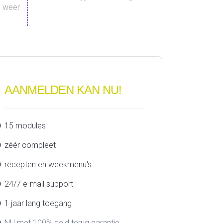
n weer
AANMELDEN KAN NU!
15 modules
zéér compleet
recepten en weekmenu's
24/7 e-mail support
1 jaar lang toegang
NU met 100% geld terug garantie