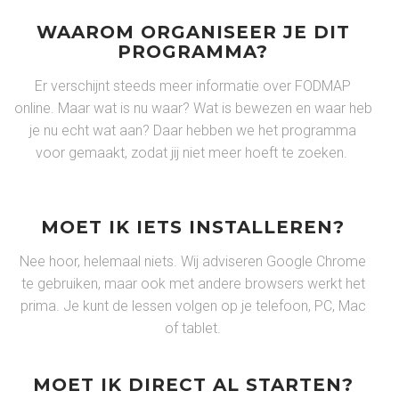
WAAROM ORGANISEER JE DIT
PROGRAMMA?
Er verschijnt steeds meer informatie over FODMAP
online. Maar wat is nu waar? Wat is bewezen en waar heb
je nu echt wat aan? Daar hebben we het programma
voor gemaakt, zodat jij niet meer hoeft te zoeken.
MOET IK IETS INSTALLEREN?
Nee hoor, helemaal niets. Wij adviseren Google Chrome
te gebruiken, maar ook met andere browsers werkt het
prima. Je kunt de lessen volgen op je telefoon, PC, Mac
of tablet.
MOET IK DIRECT AL STARTEN?