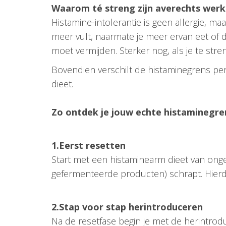
Waarom té streng zijn averechts werk
Histamine-intolerantie is geen allergie, ma
meer vult, naarmate je meer ervan eet of dr
moet vermijden. Sterker nog, als je te str
Bovendien verschilt de histaminegrens per
dieet.
Zo ontdek je jouw echte histaminegre
1.Eerst resetten
Start met een histaminearm dieet van ongev
gefermenteerde producten) schrapt. Hierdo
2.Stap voor stap herintroduceren
Na de resetfase begin je met de herintroduc