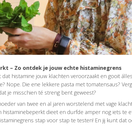
perkt – Zo ontdek je jouw echte histaminegrens
t dat histamine jouw klachten veroorzaakt en gooit álle
? Nope. Die ene lekkere pasta met tomatensaus? Vergee
l dat je misschien té streng bent geweest?
 moeder van twee en al jaren worstelend met vage klach
 histaminebeperkt dieet en durfde amper nog iets te e
taminegrens stap voor stap te testen! En jij kunt dat o